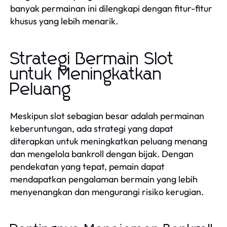
banyak permainan ini dilengkapi dengan fitur-fitur
khusus yang lebih menarik.
Strategi Bermain Slot
untuk Meningkatkan
Peluang
Meskipun slot sebagian besar adalah permainan
keberuntungan, ada strategi yang dapat
diterapkan untuk meningkatkan peluang menang
dan mengelola bankroll dengan bijak. Dengan
pendekatan yang tepat, pemain dapat
mendapatkan pengalaman bermain yang lebih
menyenangkan dan mengurangi risiko kerugian.