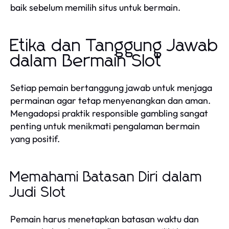
baik sebelum memilih situs untuk bermain.
Etika dan Tanggung Jawab
dalam Bermain Slot
Setiap pemain bertanggung jawab untuk menjaga
permainan agar tetap menyenangkan dan aman.
Mengadopsi praktik responsible gambling sangat
penting untuk menikmati pengalaman bermain
yang positif.
Memahami Batasan Diri dalam
Judi Slot
Pemain harus menetapkan batasan waktu dan