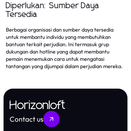
Diperlukan: Sumber Daya
Tersedia
Berbagai organisasi dan sumber daya tersedia
untuk membantu individu yang membutuhkan
bantuan terkait perjudian. Ini termasuk grup
dukungan dan hotline yang dapat membantu
pemain menemukan cara untuk mengatasi
tantangan yang dijumpai dalam perjudian mereka.
Horizonloft
Contact us