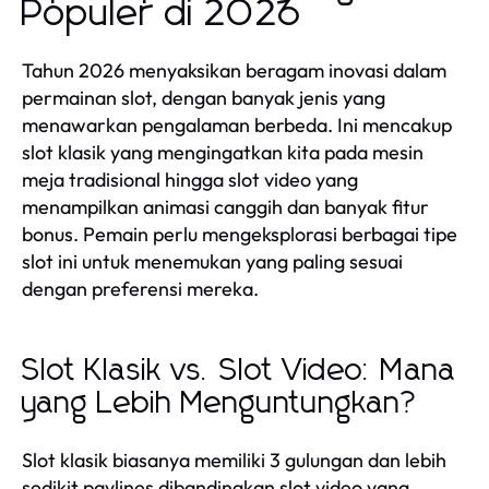
Populer di 2026
Tahun 2026 menyaksikan beragam inovasi dalam
permainan slot, dengan banyak jenis yang
menawarkan pengalaman berbeda. Ini mencakup
slot klasik yang mengingatkan kita pada mesin
meja tradisional hingga slot video yang
menampilkan animasi canggih dan banyak fitur
bonus. Pemain perlu mengeksplorasi berbagai tipe
slot ini untuk menemukan yang paling sesuai
dengan preferensi mereka.
Slot Klasik vs. Slot Video: Mana
yang Lebih Menguntungkan?
Slot klasik biasanya memiliki 3 gulungan dan lebih
sedikit paylines dibandingkan slot video yang