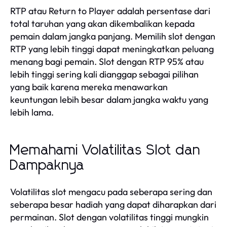
RTP atau Return to Player adalah persentase dari
total taruhan yang akan dikembalikan kepada
pemain dalam jangka panjang. Memilih slot dengan
RTP yang lebih tinggi dapat meningkatkan peluang
menang bagi pemain. Slot dengan RTP 95% atau
lebih tinggi sering kali dianggap sebagai pilihan
yang baik karena mereka menawarkan
keuntungan lebih besar dalam jangka waktu yang
lebih lama.
Memahami Volatilitas Slot dan
Dampaknya
Volatilitas slot mengacu pada seberapa sering dan
seberapa besar hadiah yang dapat diharapkan dari
permainan. Slot dengan volatilitas tinggi mungkin