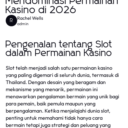
Mendominasi Permainan
Kasino di 2026
Rachel Wells
R
admin
Pengenalan tentang Slot
dalam Permainan Kasino
Slot telah menjadi salah satu permainan kasino
yang paling digemari di seluruh dunia, termasuk di
Thailand. Dengan desain yang beragam dan
mekanisme yang menarik, permainan ini
menawarkan pengalaman bermain yang unik bagi
para pemain, baik pemula maupun yang
berpengalaman. Ketika menjelajahi dunia slot,
penting untuk memahami tidak hanya cara
bermain tetapi juga strategi dan peluang yang