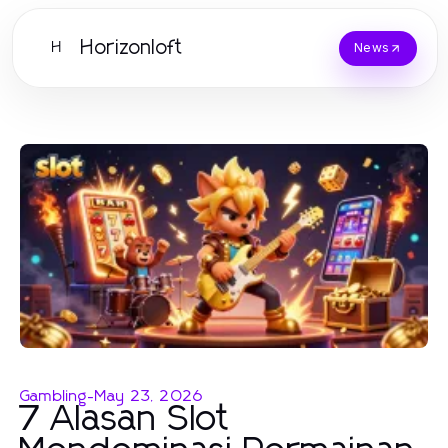
Horizonloft
H
News
Gambling
-
May 23, 2026
7 Alasan Slot